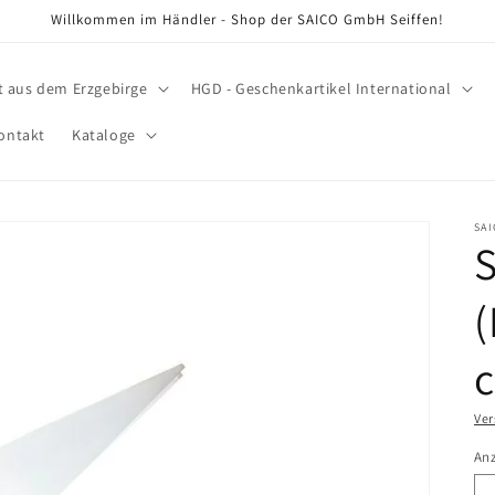
Willkommen im Händler - Shop der SAICO GmbH Seiffen!
t aus dem Erzgebirge
HGD - Geschenkartikel International
ontakt
Kataloge
SA
(
c
Ve
An