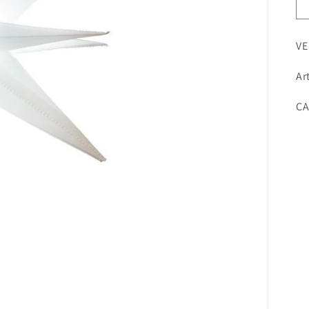
VE
Ar
SK
CA