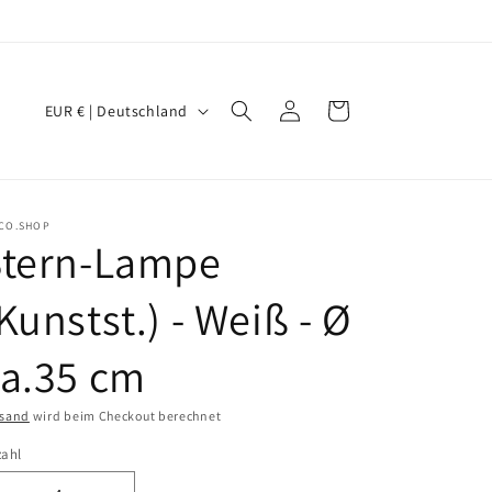
L
Einloggen
Warenkorb
EUR € | Deutschland
a
n
d
ICO.SHOP
/
Stern-Lampe
R
Kunstst.) - Weiß - Ø
e
g
a.35 cm
i
o
rsand
wird beim Checkout berechnet
n
zahl