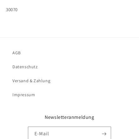
Fantasie
Fantasie
SKU:
30070
AGB
Datenschutz
Versand & Zahlung
Impressum
Newsletteranmeldung
E-Mail