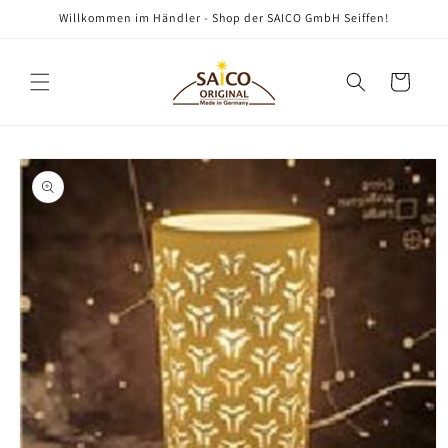
Direkt
Willkommen im Händler - Shop der SAICO GmbH Seiffen!
zum
Inhalt
Warenkorb
oduktinformationen
ringen