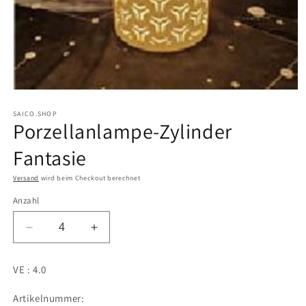
Medien
1
in
SAICO.SHOP
Porzellanlampe-Zylinder
Modal
öffnen
Fantasie
Versand
wird beim Checkout berechnet
Anzahl
Verringere
Erhöhe
die
die
Menge
Menge
VE : 4.0
für
für
Porzellanlampe-
Porzellanlampe-
Artikelnummer:
Zylinder
Zylinder