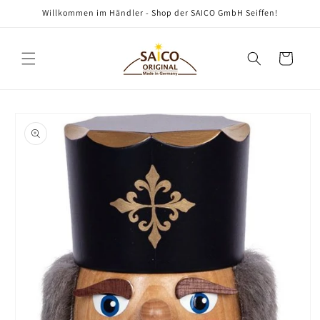
Direkt
Willkommen im Händler - Shop der SAICO GmbH Seiffen!
zum
Inhalt
Warenkorb
oduktinformationen
ringen