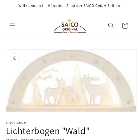
Direkt
Willkommen im Händler - Shop der SAICO GmbH Seiffen!
zum
Inhalt
Warenkorb
oduktinformationen
ringen
Medien
1
in
SAICO.SHOP
Lichterbogen "Wald"
Modal
öffnen
Versand
wird beim Checkout berechnet