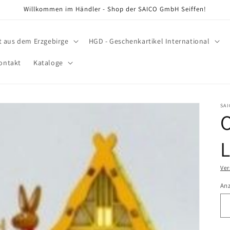
Willkommen im Händler - Shop der SAICO GmbH Seiffen!
t aus dem Erzgebirge
HGD - Geschenkartikel International
ontakt
Kataloge
SA
O
Ve
An