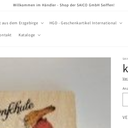
Willkommen im Händler - Shop der SAICO GmbH Seiffen!
t aus dem Erzgebirge
HGD - Geschenkartikel International
ontakt
Kataloge
SA
k
Ve
An
VE 