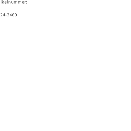
tikelnummer:
Buch
Buch
U:
24-2460